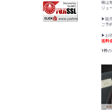
種は
ジュ
▶販
ご予
▶お
送料全
1件
の