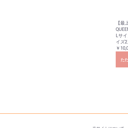
【最
QUE
Lサイ
イズ
￥10,
た