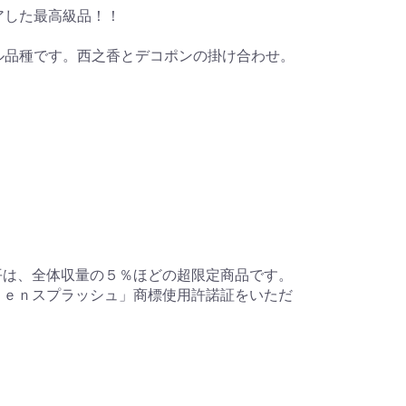
アした最高級品！！
ル品種です。西之香とデコポンの掛け合わせ。
甘平は、全体収量の５％ほどの超限定商品です。
ｕｅｅｎスプラッシュ」商標使用許諾証をいただ