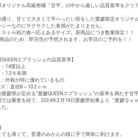
県オリジナル高級柑橘「甘平」の中から厳しい品質基準をクリ
の通り、甘くて大きくて平べったい形をした愛媛限定オリジナ
ーシーなのにサクサクした食感がたまりません。
１０ｃｍ程の食べ応えあるサイズ。新商品につき数量限定！！
定商品のため、即完売が予想されます。お早目のご予約を！！
QUEENスプラッシュの品質基準】
度：14度以上
度：1.2％未満
品格：外観が特に優れているもの
イズ：直径8～10.2ｃｍ
の愛媛県が定める”愛媛QUEENスプラッシュ”の基準を満たす
園では審査を経て、2024年2月19日愛媛県知事より「愛媛Ｑ
した。
お買い物を続ける
カートへ進む
徴
とても薄くて、普通のみかんの様に手で簡単に剥けます。