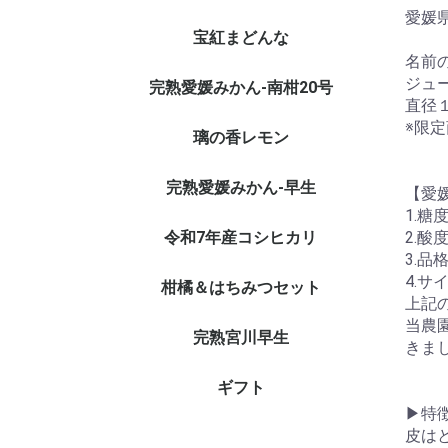
愛媛
宝紅まどんな
名前
ジュ
完熟愛媛みかん-南柑20号
直径
※限
璃の香レモン
完熟愛媛みかん-早生
【愛媛
1.糖
令和7年産コシヒカリ
2.酸
3.
4.サ
柑橘＆はちみつセット
上記
当農
完熟宮川早生
きま
ギフト
▶特
皮は