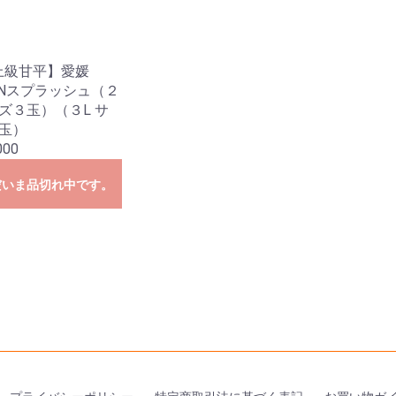
上級甘平】愛媛
ENスプラッシュ（２
ズ３玉）（３L サ
2玉）
000
だいま品切れ中です。