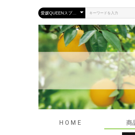
H O M E
商