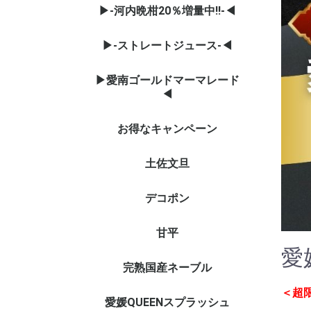
▶-河内晩柑20％増量中‼-◀
▶-ストレートジュース-◀
▶愛南ゴールドマーマレード
◀
お得なキャンペーン
土佐文旦
デコポン
甘平
愛
完熟国産ネーブル
＜超
愛媛QUEENスプラッシュ