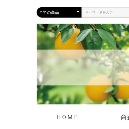
H O M E
商