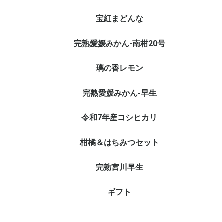
宝紅まどんな
完熟愛媛みかん-南柑20号
璃の香レモン
完熟愛媛みかん-早生
令和7年産コシヒカリ
柑橘＆はちみつセット
完熟宮川早生
ギフト