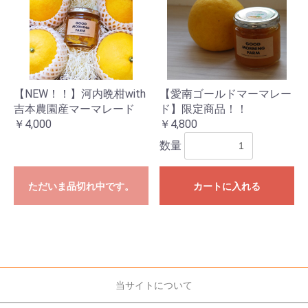
【NEW！！】河内晩柑with
【愛南ゴールドマーマレー
吉本農園産マーマレード
ド】限定商品！！
￥4,000
￥4,800
数量
お買い物を続ける
カートへ進む
ただいま品切れ中です。
カートに入れる
当サイトについて