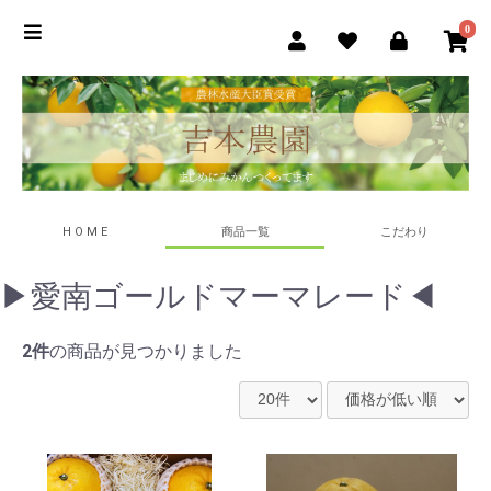
0
H O M E
商品一覧
こだわり
▶愛南ゴールドマーマレード◀
2件
の商品が見つかりました