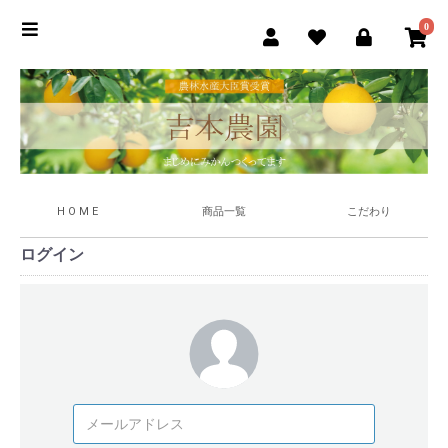
0
H O M E
商品一覧
こだわり
ログイン