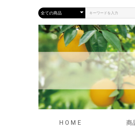
H O M E
商