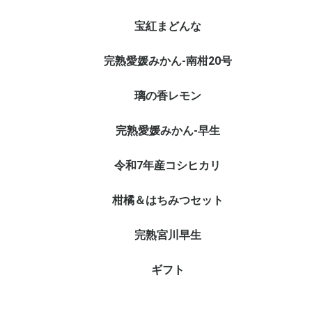
宝紅まどんな
完熟愛媛みかん-南柑20号
璃の香レモン
完熟愛媛みかん-早生
令和7年産コシヒカリ
柑橘＆はちみつセット
完熟宮川早生
ギフト