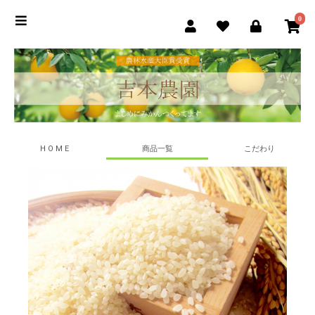
0
H O M E
商品一覧
こだわり