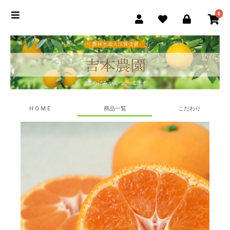
0
H O M E
商品一覧
こだわり